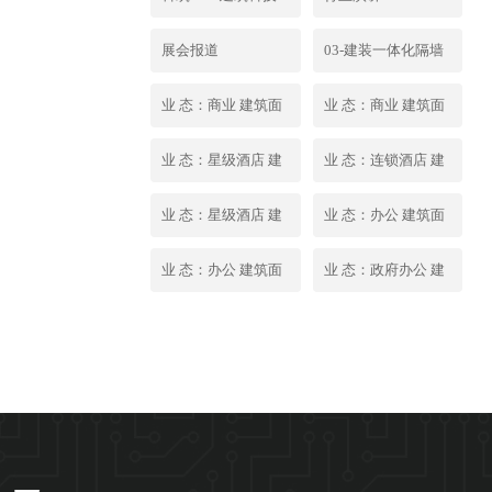
化房屋提供商。
是科筑装配旗下专
展会报道
03-建装一体化隔墙
业从事ADU模块房
（筑垣）产品手册
业 态：商业 建筑面
业 态：商业 建筑面
屋的部品研发、制
积：1000㎡ 所 在
积：2000㎡ 所 在
业 态：星级酒店 建
业 态：连锁酒店 建
造、销售、安装、
地：浙江杭州 交付
地：浙江杭州 交付
筑面积：11000㎡ 所
筑面积：5000㎡ 所
服务的高新技术企
业 态：星级酒店 建
业 态：办公 建筑面
时间：2023年
时间：2023年
在 地：江苏苏州 交
在 地：安徽宿州 交
筑面积：2.4万㎡ 所
积：1500㎡ 所 在
业 态：办公 建筑面
业 态：政府办公 建
付时间：2020年
付时间：2025年
在 地：浙江湖州 交
地：北京 交付时
积：23万㎡ 所 在
筑面积：2.6万㎡ 所
付时间：2025年
间：2024年
地：浙江杭州 交付
在 地：山东济南 交
时间：2024年
付时间：2023年