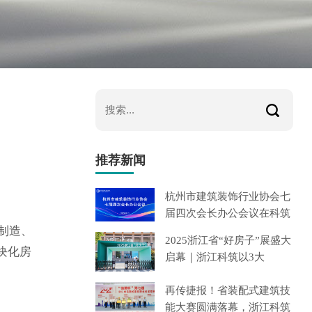
推荐新闻
杭州市建筑装饰行业协会七
届四次会长办公会议在科筑
制造、
安
2025浙江省“好房子”展盛大
块化房
启幕｜浙江科筑以3大
再传捷报！省装配式建筑技
能大赛圆满落幕，浙江科筑