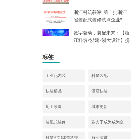
荣
浙江科筑获评“第二批浙江
省装配式装修试点企业”
数字驱动，装配未来：【浙
江科筑×浙建×浙大设计】携
标签
工业化内装
科筑装配
快装部品
酒店快装
厨卫改造
城市更新
装配式装修
致力于成为成为全
球领先的ADU模块
科筑ADU建筑科技
行业演讲