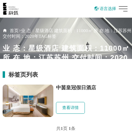
语言选择
English
首页
>
业 态：星级酒店 建筑面积：11000㎡ 所 在 地：江苏苏州
交付时间：2020年TAG标签
业 态：星级酒店 建筑面积：11000㎡
所 在 地：江苏苏州 交付时间：2020
年
标签页列表
中茵皇冠假日酒店
查看详情
共
1
页
1
条