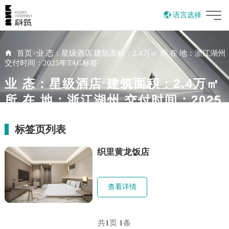
语言选择
English
首页
>
业 态：星级酒店 建筑面积：2.4万㎡ 所 在 地：浙江湖州
交付时间：2025年TAG标签
业 态：星级酒店 建筑面积：2.4万㎡
所 在 地：浙江湖州 交付时间：2025
年
标签页列表
织里黄龙饭店
查看详情
共
1
页
1
条